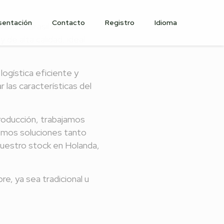
sentación
Contacto
Registro
Idioma
ras de Brasil. Nuestro
de alta calidad, ideal
logística eficiente y
las características del
roducción, trabajamos
cemos soluciones tanto
uestro stock en Holanda,
e, ya sea tradicional u