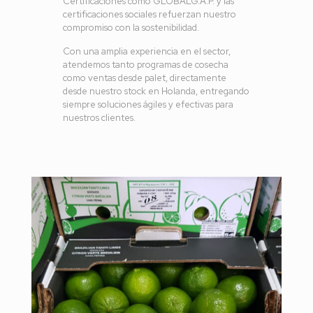
Certificaciones como GLOBALG.A.P. y las
certificaciones sociales refuerzan nuestro
compromiso con la sostenibilidad.
Con una amplia experiencia en el sector,
atendemos tanto programas de cosecha
como ventas desde palet, directamente
desde nuestro stock en Holanda, entregando
siempre soluciones ágiles y efectivas para
nuestros clientes.