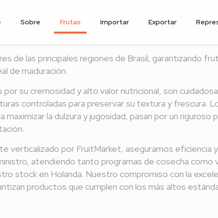
e
Sobre
Frutas
Importar
Exportar
Repre
uctos principales, también podemos exportar aguacates
rictos estándares de trazabilidad y sostenibilidad.
s de las principales regiones de Brasil, garantizando fru
eal de maduración.
por su cremosidad y alto valor nutricional, son cuidado
ras controladas para preservar su textura y frescura. L
a maximizar la dulzura y jugosidad, pasan por un riguroso
tación.
 verticalizado por FruitMarket, aseguramos eficiencia y 
ministro, atendiendo tanto programas de cosecha como v
ro stock en Holanda. Nuestro compromiso con la excelen
tizan productos que cumplen con los más altos estánd