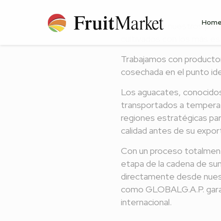
Hom
Además de nuestros prod
cultivados con los más est
Trabajamos con productore
cosechada en el punto id
Los aguacates, conocidos 
transportados a temperatu
regiones estratégicas par
calidad antes de su expor
Con un proceso totalmente
etapa de la cadena de su
directamente desde nuest
como GLOBALG.A.P. garan
internacional.