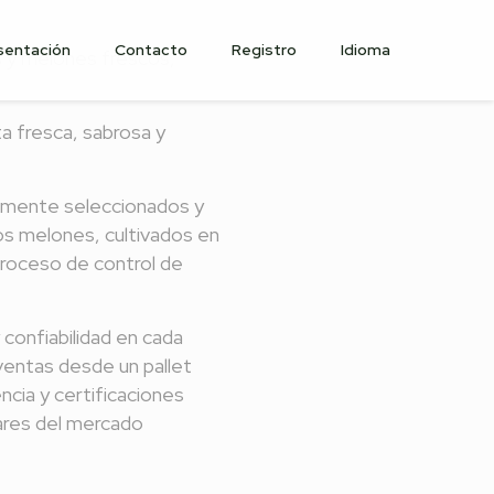
sentación
Contacto
Registro
Idioma
 y melones frescos,
ta fresca, sabrosa y
samente seleccionados y
os melones, cultivados en
 proceso de control de
confiabilidad en cada
entas desde un pallet
cia y certificaciones
ares del mercado